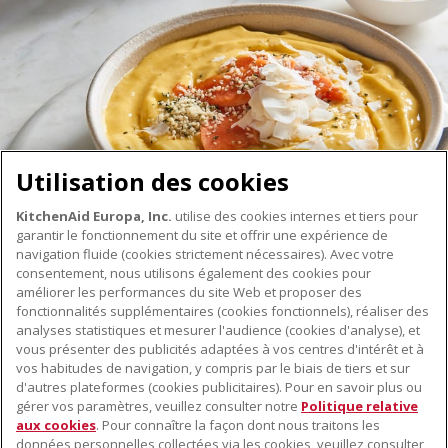
Utilisation des cookies
KitchenAid Europa, Inc.
utilise des cookies internes et tiers pour
garantir le fonctionnement du site et offrir une expérience de
navigation fluide (cookies strictement nécessaires). Avec votre
consentement, nous utilisons également des cookies pour
améliorer les performances du site Web et proposer des
fonctionnalités supplémentaires (cookies fonctionnels), réaliser des
À PROPOS DE KITCHENAID
analyses statistiques et mesurer l'audience (cookies d'analyse), et
vous présenter des publicités adaptées à vos centres d'intérêt et à
À propos de KitchenAid
vos habitudes de navigation, y compris par le biais de tiers et sur
NOS PRODUITS
Histoire de la marque
d'autres plateformes (cookies publicitaires). Pour en savoir plus ou
gérer vos paramètres, veuillez consulter notre
Politique relative
Petits électroménagers
Communiqués de presse
aux cookies
. Pour connaître la façon dont nous traitons les
SERVICE CLIENT
Matériel de cuisine
données personnelles collectées via les cookies, veuillez consulter
ODR