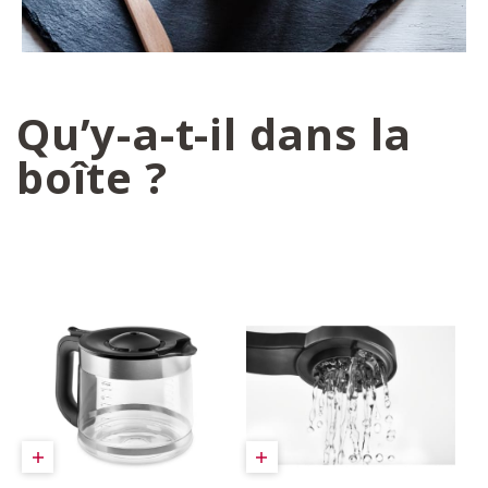
Qu’y-a-t-il dans la
boîte ?