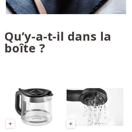
Qu’y-a-t-il dans la
boîte ?