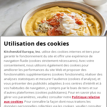
Utilisation des cookies
KitchenAid Europa, Inc.
utilise des cookies internes et tiers pour
garantir le fonctionnement du site et offrir une expérience de
navigation fluide (cookies strictement nécessaires). Avec votre
consentement, nous utilisons également des cookies pour
améliorer les performances du site Web et proposer des
fonctionnalités supplémentaires (cookies fonctionnels), réaliser des
À PROPOS DE KITCHENAID
analyses statistiques et mesurer l'audience (cookies d'analyse), et
vous présenter des publicités adaptées à vos centres d'intérêt et à
À propos de KitchenAid
vos habitudes de navigation, y compris par le biais de tiers et sur
NOS PRODUITS
Histoire de la marque
d'autres plateformes (cookies publicitaires). Pour en savoir plus ou
gérer vos paramètres, veuillez consulter notre
Politique relative
Petits électroménagers
Communiqués de presse
aux cookies
. Pour connaître la façon dont nous traitons les
SERVICE CLIENT
Matériel de cuisine
données personnelles collectées via les cookies, veuillez consulter
ODR