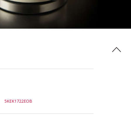
5KEK1722EOB