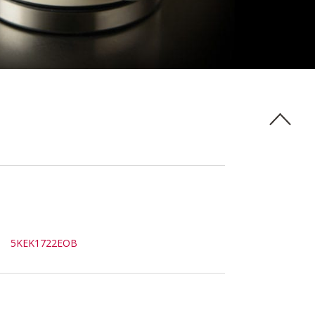
5KEK1722EOB