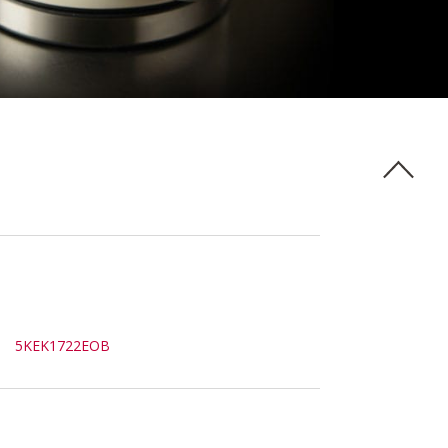
5KEK1722EOB