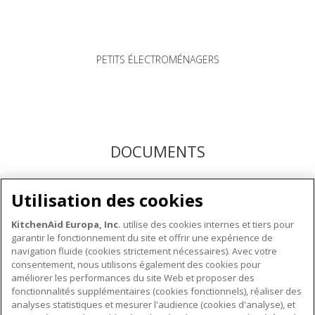
PETITS ÉLECTROMÉNAGERS
DOCUMENTS
Téléchargez les modes d'emploi ici ou enregistrez votre
Utilisation des cookies
produit pour bénéficier du service après-vente KitchenAid
KitchenAid Europa, Inc.
utilise des cookies internes et tiers pour
garantir le fonctionnement du site et offrir une expérience de
navigation fluide (cookies strictement nécessaires). Avec votre
consentement, nous utilisons également des cookies pour
améliorer les performances du site Web et proposer des
fonctionnalités supplémentaires (cookies fonctionnels), réaliser des
À PROPOS DE KITCHENAID
analyses statistiques et mesurer l'audience (cookies d'analyse), et