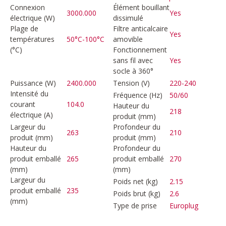
Connexion
Élément bouillant
3000.000
Yes
électrique (W)
dissimulé
Plage de
Filtre anticalcaire
Yes
températures
50°C-100°C
amovible
(°C)
Fonctionnement
sans fil avec
Yes
socle à 360°
Puissance (W)
2400.000
Tension (V)
220-240
Intensité du
Fréquence (Hz)
50/60
courant
104.0
Hauteur du
218
électrique (A)
produit (mm)
Largeur du
Profondeur du
263
210
produit (mm)
produit (mm)
Hauteur du
Profondeur du
produit emballé
265
produit emballé
270
(mm)
(mm)
Largeur du
Poids net (kg)
2.15
produit emballé
235
Poids brut (kg)
2.6
(mm)
Type de prise
Europlug