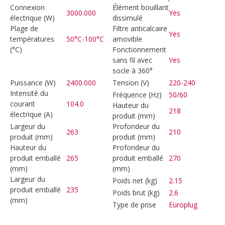
Connexion
Élément bouillant
3000.000
Yes
électrique (W)
dissimulé
Plage de
Filtre anticalcaire
Yes
températures
50°C-100°C
amovible
(°C)
Fonctionnement
sans fil avec
Yes
socle à 360°
Puissance (W)
2400.000
Tension (V)
220-240
Intensité du
Fréquence (Hz)
50/60
courant
104.0
Hauteur du
218
électrique (A)
produit (mm)
Largeur du
Profondeur du
263
210
produit (mm)
produit (mm)
Hauteur du
Profondeur du
produit emballé
265
produit emballé
270
(mm)
(mm)
Largeur du
Poids net (kg)
2.15
produit emballé
235
Poids brut (kg)
2.6
(mm)
Type de prise
Europlug