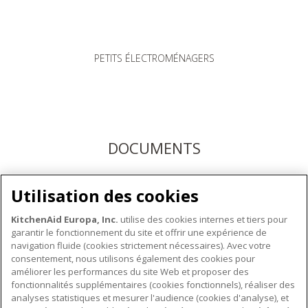
PETITS ÉLECTROMÉNAGERS
DOCUMENTS
Téléchargez les modes d'emploi ici ou enregistrez votre
Utilisation des cookies
produit pour bénéficier du service après-vente KitchenAid
KitchenAid Europa, Inc.
utilise des cookies internes et tiers pour
garantir le fonctionnement du site et offrir une expérience de
navigation fluide (cookies strictement nécessaires). Avec votre
consentement, nous utilisons également des cookies pour
améliorer les performances du site Web et proposer des
fonctionnalités supplémentaires (cookies fonctionnels), réaliser des
À PROPOS DE KITCHENAID
analyses statistiques et mesurer l'audience (cookies d'analyse), et