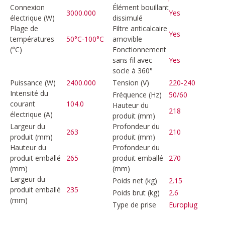
Connexion
Élément bouillant
3000.000
Yes
électrique (W)
dissimulé
Plage de
Filtre anticalcaire
Yes
températures
50°C-100°C
amovible
(°C)
Fonctionnement
sans fil avec
Yes
socle à 360°
Puissance (W)
2400.000
Tension (V)
220-240
Intensité du
Fréquence (Hz)
50/60
courant
104.0
Hauteur du
218
électrique (A)
produit (mm)
Largeur du
Profondeur du
263
210
produit (mm)
produit (mm)
Hauteur du
Profondeur du
produit emballé
265
produit emballé
270
(mm)
(mm)
Largeur du
Poids net (kg)
2.15
produit emballé
235
Poids brut (kg)
2.6
(mm)
Type de prise
Europlug