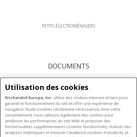
PETITS ÉLECTROMÉNAGERS
DOCUMENTS
Téléchargez les modes d'emploi ici ou enregistrez votre
Utilisation des cookies
produit pour bénéficier du service après-vente KitchenAid
KitchenAid Europa, Inc.
utilise des cookies internes et tiers pour
garantir le fonctionnement du site et offrir une expérience de
navigation fluide (cookies strictement nécessaires). Avec votre
consentement, nous utilisons également des cookies pour
améliorer les performances du site Web et proposer des
fonctionnalités supplémentaires (cookies fonctionnels), réaliser des
À PROPOS DE KITCHENAID
analyses statistiques et mesurer l'audience (cookies d'analyse), et