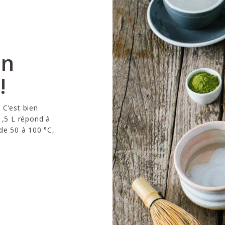
en
!
. C’est bien
1,5 L répond à
de 50 à 100 °C,