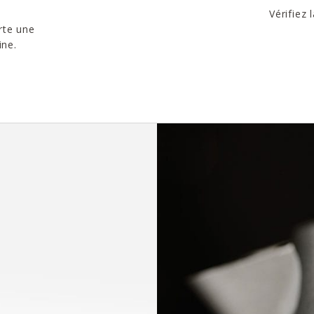
Vérifiez 
rte une
ine.