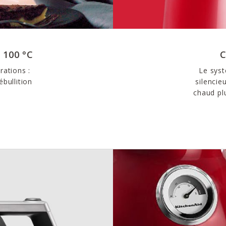
 100 °C
C
rations :
Le sys
bullition
silencie
chaud pl