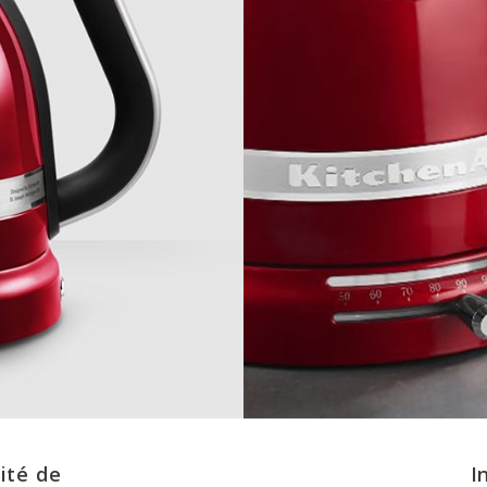
cité de
I