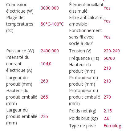
Connexion
Élément bouillant
3000.000
Yes
électrique (W)
dissimulé
Plage de
Filtre anticalcaire
Yes
températures
50°C-100°C
amovible
(°C)
Fonctionnement
sans fil avec
Yes
socle à 360°
Puissance (W)
2400.000
Tension (V)
220-240
Intensité du
Fréquence (Hz)
50/60
courant
104.0
Hauteur du
218
électrique (A)
produit (mm)
Largeur du
Profondeur du
263
210
produit (mm)
produit (mm)
Hauteur du
Profondeur du
produit emballé
265
produit emballé
270
(mm)
(mm)
Largeur du
Poids net (kg)
2.15
produit emballé
235
Poids brut (kg)
2.6
(mm)
Type de prise
Europlug