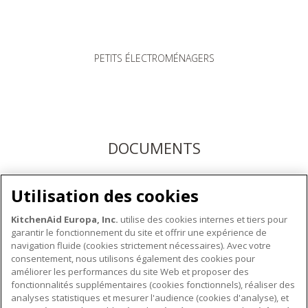
PETITS ÉLECTROMÉNAGERS
DOCUMENTS
Téléchargez les modes d'emploi ici ou enregistrez votre
Utilisation des cookies
produit pour bénéficier du service après-vente KitchenAid
KitchenAid Europa, Inc.
utilise des cookies internes et tiers pour
garantir le fonctionnement du site et offrir une expérience de
navigation fluide (cookies strictement nécessaires). Avec votre
consentement, nous utilisons également des cookies pour
améliorer les performances du site Web et proposer des
fonctionnalités supplémentaires (cookies fonctionnels), réaliser des
À PROPOS DE KITCHENAID
analyses statistiques et mesurer l'audience (cookies d'analyse), et