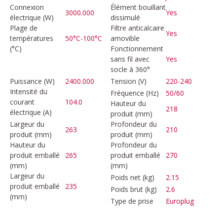
Connexion
Élément bouillant
3000.000
Yes
électrique (W)
dissimulé
Plage de
Filtre anticalcaire
Yes
températures
50°C-100°C
amovible
(°C)
Fonctionnement
sans fil avec
Yes
socle à 360°
Puissance (W)
2400.000
Tension (V)
220-240
Intensité du
Fréquence (Hz)
50/60
courant
104.0
Hauteur du
218
électrique (A)
produit (mm)
Largeur du
Profondeur du
263
210
produit (mm)
produit (mm)
Hauteur du
Profondeur du
produit emballé
265
produit emballé
270
(mm)
(mm)
Largeur du
Poids net (kg)
2.15
produit emballé
235
Poids brut (kg)
2.6
(mm)
Type de prise
Europlug