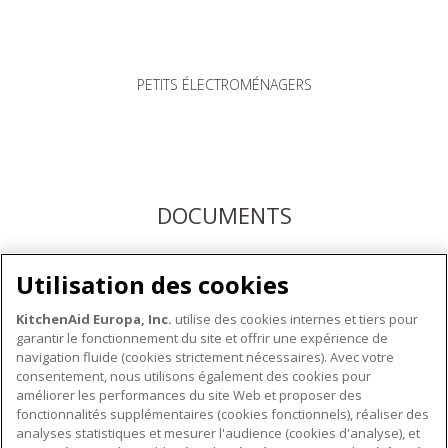
PETITS ÉLECTROMÉNAGERS
DOCUMENTS
Téléchargez les modes d'emploi ici ou enregistrez votre
Utilisation des cookies
produit pour bénéficier du service après-vente KitchenAid
KitchenAid Europa, Inc.
utilise des cookies internes et tiers pour
garantir le fonctionnement du site et offrir une expérience de
navigation fluide (cookies strictement nécessaires). Avec votre
consentement, nous utilisons également des cookies pour
améliorer les performances du site Web et proposer des
fonctionnalités supplémentaires (cookies fonctionnels), réaliser des
À PROPOS DE KITCHENAID
analyses statistiques et mesurer l'audience (cookies d'analyse), et