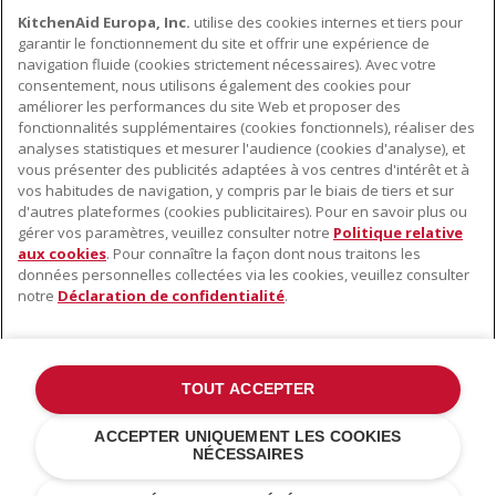
KitchenAid Europa, Inc.
utilise des cookies internes et tiers pour
garantir le fonctionnement du site et offrir une expérience de
navigation fluide (cookies strictement nécessaires). Avec votre
consentement, nous utilisons également des cookies pour
améliorer les performances du site Web et proposer des
fonctionnalités supplémentaires (cookies fonctionnels), réaliser des
À PROPOS DE KITCHENAID
analyses statistiques et mesurer l'audience (cookies d'analyse), et
vous présenter des publicités adaptées à vos centres d'intérêt et à
À propos de KitchenAid
vos habitudes de navigation, y compris par le biais de tiers et sur
NOS PRODUITS
Histoire de la marque
d'autres plateformes (cookies publicitaires). Pour en savoir plus ou
gérer vos paramètres, veuillez consulter notre
Politique relative
Petits électroménagers
Communiqués de presse
aux cookies
. Pour connaître la façon dont nous traitons les
SERVICE CLIENT
Matériel de cuisine
données personnelles collectées via les cookies, veuillez consulter
ODR
notre
Déclaration de confidentialité
.
Trouver un magasin
Accessoires
Garantie et documents
Service après-vente
TOUT ACCEPTER
©2022 Tous droits réservés. KitchenAid et la forme du robot pâtissier
ACCEPTER UNIQUEMENT LES COOKIES
multifonction sont des marques déposées aux États Unis et dans
NÉCESSAIRES
d'autres pays .
Déclaration de confidentialité
.
Cookies
.
Autres pays