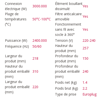
Connexion
Élément bouillant
3000.000
Yes
électrique (W)
dissimulé
Plage de
Filtre anticalcaire
Yes
températures
50°C-100°C
amovible
(°C)
Fonctionnement
sans fil avec
Yes
socle à 360°
Puissance (W)
2400.000
Tension (V)
220-240
Hauteur du
Fréquence (Hz)
50/60
257
produit (mm)
Largeur du
Profondeur du
218
150
produit (mm)
produit (mm)
Hauteur du
Profondeur du
produit emballé
310
produit emballé
240
(mm)
(mm)
Largeur du
Poids net (kg)
1.4
produit emballé
220
Poids brut (kg)
2.2
(mm)
Type de prise
Europlug