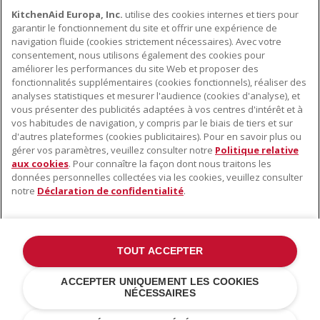
KitchenAid Europa, Inc.
utilise des cookies internes et tiers pour
garantir le fonctionnement du site et offrir une expérience de
navigation fluide (cookies strictement nécessaires). Avec votre
consentement, nous utilisons également des cookies pour
améliorer les performances du site Web et proposer des
fonctionnalités supplémentaires (cookies fonctionnels), réaliser des
À PROPOS DE KITCHENAID
analyses statistiques et mesurer l'audience (cookies d'analyse), et
vous présenter des publicités adaptées à vos centres d'intérêt et à
À propos de KitchenAid
vos habitudes de navigation, y compris par le biais de tiers et sur
NOS PRODUITS
Histoire de la marque
d'autres plateformes (cookies publicitaires). Pour en savoir plus ou
gérer vos paramètres, veuillez consulter notre
Politique relative
Petits électroménagers
Communiqués de presse
aux cookies
. Pour connaître la façon dont nous traitons les
SERVICE CLIENT
Matériel de cuisine
données personnelles collectées via les cookies, veuillez consulter
ODR
notre
Déclaration de confidentialité
.
Trouver un magasin
Accessoires
Garantie et documents
Service après-vente
TOUT ACCEPTER
©2022 Tous droits réservés. KitchenAid et la forme du robot pâtissier
ACCEPTER UNIQUEMENT LES COOKIES
multifonction sont des marques déposées aux États Unis et dans
NÉCESSAIRES
d'autres pays .
Déclaration de confidentialité
.
Cookies
.
Autres pays