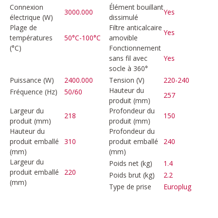
Connexion
Élément bouillant
3000.000
Yes
électrique (W)
dissimulé
Plage de
Filtre anticalcaire
Yes
températures
50°C-100°C
amovible
(°C)
Fonctionnement
sans fil avec
Yes
socle à 360°
Puissance (W)
2400.000
Tension (V)
220-240
Hauteur du
Fréquence (Hz)
50/60
257
produit (mm)
Largeur du
Profondeur du
218
150
produit (mm)
produit (mm)
Hauteur du
Profondeur du
produit emballé
310
produit emballé
240
(mm)
(mm)
Largeur du
Poids net (kg)
1.4
produit emballé
220
Poids brut (kg)
2.2
(mm)
Type de prise
Europlug