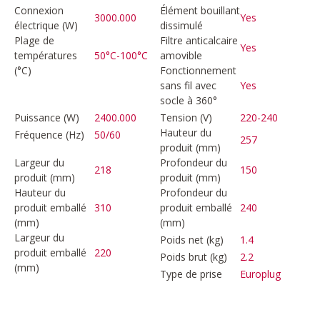
Connexion
Élément bouillant
3000.000
Yes
électrique (W)
dissimulé
Plage de
Filtre anticalcaire
Yes
températures
50°C-100°C
amovible
(°C)
Fonctionnement
sans fil avec
Yes
socle à 360°
Puissance (W)
2400.000
Tension (V)
220-240
Hauteur du
Fréquence (Hz)
50/60
257
produit (mm)
Largeur du
Profondeur du
218
150
produit (mm)
produit (mm)
Hauteur du
Profondeur du
produit emballé
310
produit emballé
240
(mm)
(mm)
Largeur du
Poids net (kg)
1.4
produit emballé
220
Poids brut (kg)
2.2
(mm)
Type de prise
Europlug