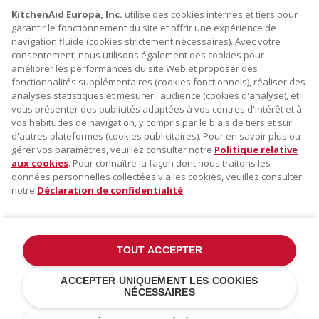
KitchenAid Europa, Inc.
utilise des cookies internes et tiers pour
garantir le fonctionnement du site et offrir une expérience de
navigation fluide (cookies strictement nécessaires). Avec votre
consentement, nous utilisons également des cookies pour
améliorer les performances du site Web et proposer des
fonctionnalités supplémentaires (cookies fonctionnels), réaliser des
À PROPOS DE KITCHENAID
analyses statistiques et mesurer l'audience (cookies d'analyse), et
vous présenter des publicités adaptées à vos centres d'intérêt et à
À propos de KitchenAid
vos habitudes de navigation, y compris par le biais de tiers et sur
NOS PRODUITS
Histoire de la marque
d'autres plateformes (cookies publicitaires). Pour en savoir plus ou
gérer vos paramètres, veuillez consulter notre
Politique relative
Petits électroménagers
Communiqués de presse
aux cookies
. Pour connaître la façon dont nous traitons les
SERVICE CLIENT
Matériel de cuisine
données personnelles collectées via les cookies, veuillez consulter
ODR
notre
Déclaration de confidentialité
.
Trouver un magasin
Accessoires
Garantie et documents
Service après-vente
TOUT ACCEPTER
©2022 Tous droits réservés. KitchenAid et la forme du robot pâtissier
ACCEPTER UNIQUEMENT LES COOKIES
multifonction sont des marques déposées aux États Unis et dans
NÉCESSAIRES
d'autres pays .
Déclaration de confidentialité
.
Cookies
.
Autres pays