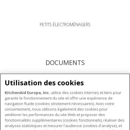
PETITS ÉLECTROMÉNAGERS
DOCUMENTS
Téléchargez les modes d'emploi ici ou enregistrez votre
Utilisation des cookies
produit pour bénéficier du service après-vente KitchenAid
KitchenAid Europa, Inc.
utilise des cookies internes et tiers pour
garantir le fonctionnement du site et offrir une expérience de
navigation fluide (cookies strictement nécessaires). Avec votre
consentement, nous utilisons également des cookies pour
améliorer les performances du site Web et proposer des
fonctionnalités supplémentaires (cookies fonctionnels), réaliser des
À PROPOS DE KITCHENAID
analyses statistiques et mesurer l'audience (cookies d'analyse), et