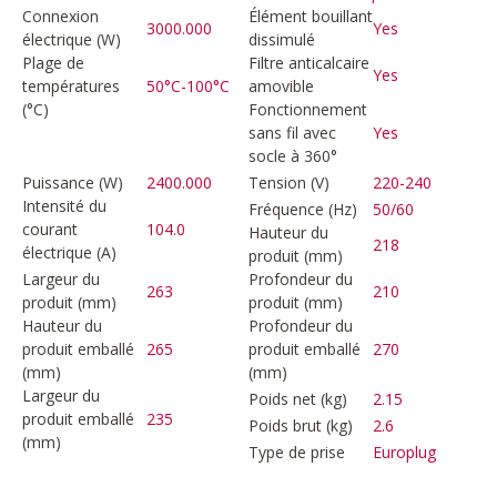
Connexion
Élément bouillant
3000.000
Yes
électrique (W)
dissimulé
Plage de
Filtre anticalcaire
Yes
températures
50°C-100°C
amovible
(°C)
Fonctionnement
sans fil avec
Yes
socle à 360°
Puissance (W)
2400.000
Tension (V)
220-240
Intensité du
Fréquence (Hz)
50/60
courant
104.0
Hauteur du
218
électrique (A)
produit (mm)
Largeur du
Profondeur du
263
210
produit (mm)
produit (mm)
Hauteur du
Profondeur du
produit emballé
265
produit emballé
270
(mm)
(mm)
Largeur du
Poids net (kg)
2.15
produit emballé
235
Poids brut (kg)
2.6
(mm)
Type de prise
Europlug