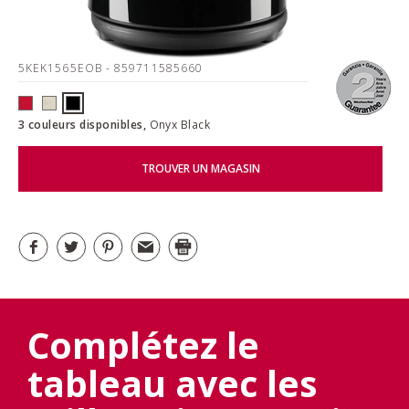
5KEK1565EOB
- 859711585660
3 couleurs disponibles,
Onyx Black
TROUVER UN MAGASIN
Complétez le
tableau avec les