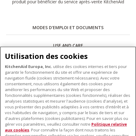
produit pour bénéficier du service après-vente KitchenAid
MODES D'EMPLOI ET DOCUMENTS
USE AND CARE
Utilisation des cookies
Télécharger
KitchenAid Europa, Inc.
utilise des cookies internes et tiers pour
garantir le fonctionnement du site et offrir une expérience de
navigation fluide (cookies strictement nécessaires). Avec votre
consentement, nous utilisons également des cookies pour
améliorer les performances du site Web et proposer des
fonctionnalités supplémentaires (cookies fonctionnels), réaliser des
À PROPOS DE KITCHENAID
analyses statistiques et mesurer l'audience (cookies d'analyse), et
vous présenter des publicités adaptées à vos centres d'intérêt et à
À propos de KitchenAid
vos habitudes de navigation, y compris par le biais de tiers et sur
NOS PRODUITS
Histoire de la marque
d'autres plateformes (cookies publicitaires). Pour en savoir plus ou
gérer vos paramètres, veuillez consulter notre
Politique relative
Petits électroménagers
Communiqués de presse
aux cookies
. Pour connaître la façon dont nous traitons les
SERVICE CLIENT
Matériel de cuisine
ODR
données personnelles collectées via les cookies, veuillez consulter