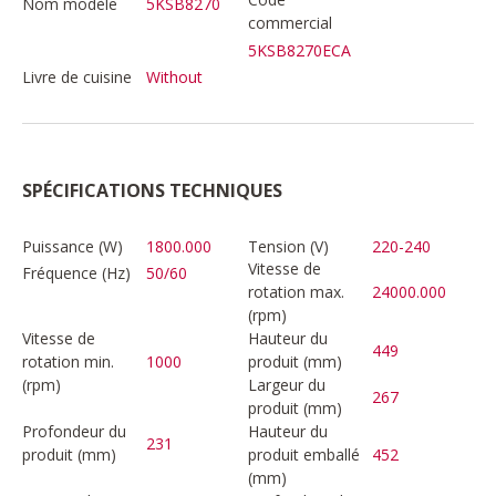
Nom modèle
5KSB8270
commercial
5KSB8270ECA
Livre de cuisine
Without
SPÉCIFICATIONS TECHNIQUES
Puissance (W)
1800.000
Tension (V)
220-240
Vitesse de
Fréquence (Hz)
50/60
rotation max.
24000.000
(rpm)
Vitesse de
Hauteur du
449
rotation min.
1000
produit (mm)
(rpm)
Largeur du
267
produit (mm)
Profondeur du
Hauteur du
231
produit (mm)
produit emballé
452
(mm)