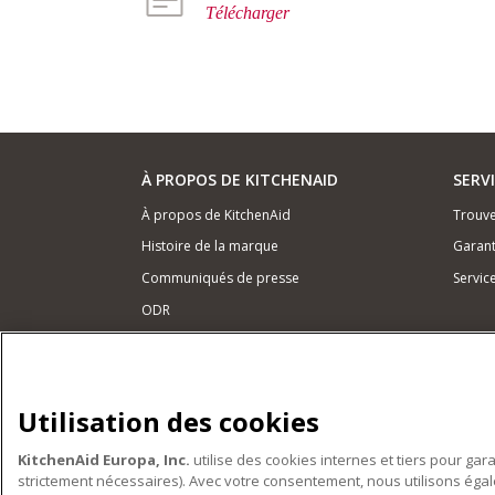
Télécharger
À PROPOS DE KITCHENAID
SERV
À propos de KitchenAid
Trouve
Histoire de la marque
Garant
Communiqués de presse
Servic
ODR
NOS PRODUITS
Petits électroménagers
Utilisation des cookies
Matériel de cuisine
KitchenAid Europa, Inc.
utilise des cookies internes et tiers pour gar
Accessoires
strictement nécessaires). Avec votre consentement, nous utilisons ég