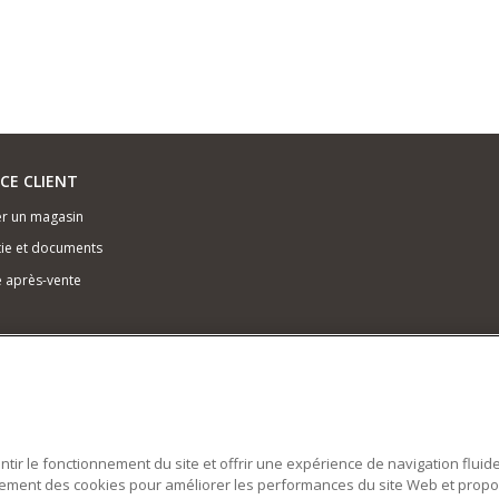
ICE CLIENT
r un magasin
ie et documents
e après-vente
antir le fonctionnement du site et offrir une expérience de navigation fluid
alement des cookies pour améliorer les performances du site Web et prop