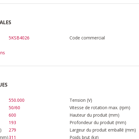
ALES
5KSB4026
Code commercial
ons
UES
550.000
Tension (V)
50/60
Vitesse de rotation max. (rpm)
600
Hauteur du produit (mm)
193
Profondeur du produit (mm)
)
279
Largeur du produit emballé (mm)
(mm)
311
Poids brut (kg)