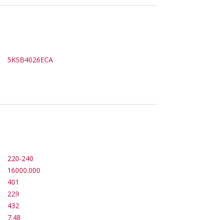
5KSB4026ECA
220-240
16000.000
401
229
432
7.48