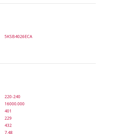
5KSB4026ECA
220-240
16000.000
401
229
432
7.48