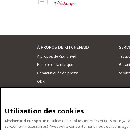
Télécharger
À PROPOS DE KITCHENAID
SERV
À propos de KitchenAid
Trouve
Histoire de la marque
Garant
Communiqués de presse
Servic
ODR
NOS PRODUITS
Petits électroménagers
Utilisation des cookies
Matériel de cuisine
KitchenAid Europa, Inc.
utilise des cookies internes et tiers pour gar
Accessoires
strictement nécessaires). Avec votre consentement, nous utilisons ég