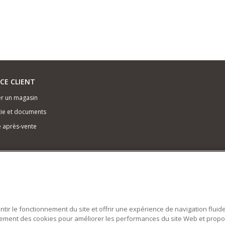
ICE CLIENT
r un magasin
ie et documents
e après-vente
antir le fonctionnement du site et offrir une expérience de navigation fluid
alement des cookies pour améliorer les performances du site Web et prop