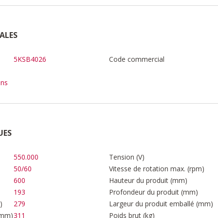
ALES
5KSB4026
Code commercial
ons
UES
550.000
Tension (V)
50/60
Vitesse de rotation max. (rpm)
600
Hauteur du produit (mm)
193
Profondeur du produit (mm)
)
279
Largeur du produit emballé (mm)
(mm)
311
Poids brut (kg)