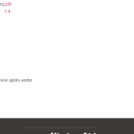
m)
235
1.4
rvice après-vente