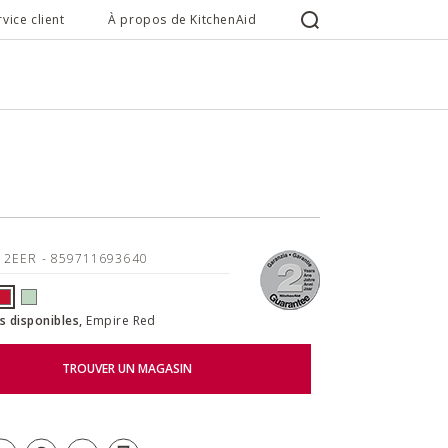
rvice client
À propos de KitchenAid
12EER
- 859711693640
s disponibles,
Empire Red
TROUVER UN MAGASIN