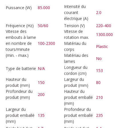
Intensité du
Puissance (W)
85.000
courant
2.0
électrique (A)
Fréquence (Hz)
50/60
Tension (V)
220-400
Vitesse des
Vitesse de
1300.000
embouts à lame
rotation max.
en nombre de
100-2300
Matériau du
Plastic
tours/minute
corps
(min. - max.)
Matériau des
No
lames
Longueur du
Type de batterie
N/A
153
cordon (cm)
Hauteur du
Largeur du
150
80
produit (mm)
produit (mm)
Profondeur du
Hauteur du
200
produit (mm)
produit emballé
210
(mm)
Largeur du
Profondeur du
produit emballé
135
produit emballé
235
(mm)
(mm)