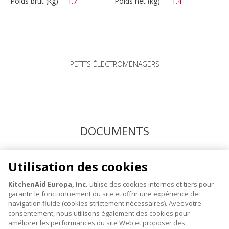
Poids brut (kg)
1.7
Poids net (kg)
1.4
PETITS ÉLECTROMÉNAGERS
DOCUMENTS
Téléchargez les modes d'emploi ici ou enregistrez votre
Utilisation des cookies
produit pour bénéficier du service après-vente KitchenAid
KitchenAid Europa, Inc.
utilise des cookies internes et tiers pour
garantir le fonctionnement du site et offrir une expérience de
navigation fluide (cookies strictement nécessaires). Avec votre
consentement, nous utilisons également des cookies pour
améliorer les performances du site Web et proposer des