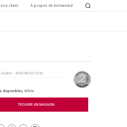
rvice client
À propos de KitchenAid
10EWH
- 859780501030
s disponibles,
White
TROUVER UN MAGASIN