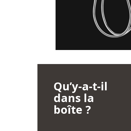
Qu’y-a-t-il
dans la
boîte ?