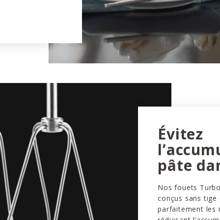
Évitez
l’accum
pâte dan
Nos fouets Turbo
conçus sans tige
parfaitement les 
réduisant l’accum