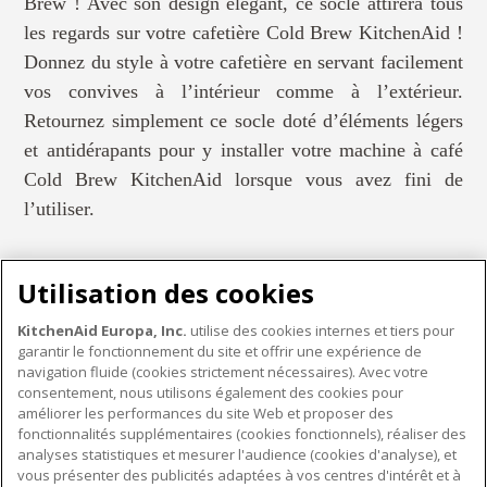
Brew ! Avec son design élégant, ce socle attirera tous
les regards sur votre cafetière Cold Brew KitchenAid !
Donnez du style à votre cafetière en servant facilement
vos convives à l’intérieur comme à l’extérieur.
Retournez simplement ce socle doté d’éléments légers
et antidérapants pour y installer votre machine à café
Cold Brew KitchenAid lorsque vous avez fini de
l’utiliser.
Utilisation des cookies
KitchenAid Europa, Inc.
utilise des cookies internes et tiers pour
garantir le fonctionnement du site et offrir une expérience de
PETITS ÉLECTROMÉNAGERS
navigation fluide (cookies strictement nécessaires). Avec votre
consentement, nous utilisons également des cookies pour
améliorer les performances du site Web et proposer des
fonctionnalités supplémentaires (cookies fonctionnels), réaliser des
À PROPOS DE KITCHENAID
analyses statistiques et mesurer l'audience (cookies d'analyse), et
vous présenter des publicités adaptées à vos centres d'intérêt et à
À propos de KitchenAid