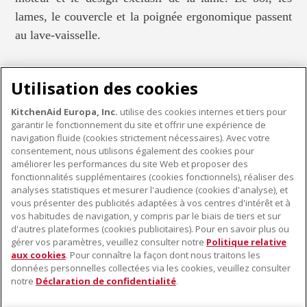
lames, le couvercle et la poignée ergonomique passent
au lave-vaisselle.
Utilisation des cookies
KitchenAid Europa, Inc.
utilise des cookies internes et tiers pour
garantir le fonctionnement du site et offrir une expérience de
PETITS ÉLECTROMÉNAGERS
navigation fluide (cookies strictement nécessaires). Avec votre
consentement, nous utilisons également des cookies pour
améliorer les performances du site Web et proposer des
fonctionnalités supplémentaires (cookies fonctionnels), réaliser des
À PROPOS DE KITCHENAID
analyses statistiques et mesurer l'audience (cookies d'analyse), et
vous présenter des publicités adaptées à vos centres d'intérêt et à
À propos de KitchenAid
vos habitudes de navigation, y compris par le biais de tiers et sur
NOS PRODUITS
Histoire de la marque
d'autres plateformes (cookies publicitaires). Pour en savoir plus ou
gérer vos paramètres, veuillez consulter notre
Politique relative
Petits électroménagers
Communiqués de presse
aux cookies
. Pour connaître la façon dont nous traitons les
SERVICE CLIENT
Matériel de cuisine
ODR
données personnelles collectées via les cookies, veuillez consulter
notre
Déclaration de confidentialité
.
Trouver un magasin
Accessoires
Garantie et documents