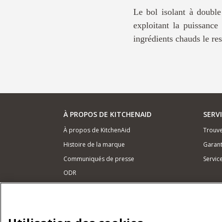
Le bol isolant à doubl
exploitant la puissanc
ingrédients chauds le res
À PROPOS DE KITCHENAID
SERV
À propos de KitchenAid
Trouve
Histoire de la marque
Garant
Communiqués de presse
Servic
ODR
NOS PRODUITS
Petits électroménagers